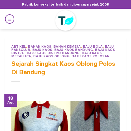
Skip
Pabrik konveksi terbaik dan dipercaya sejak 2008
to
content
ARTIKEL
,
BAHAN KAOS
,
BAHAN KEMEJA
,
BAJU BOLA
,
BAJU
FANSCLUB
,
BAJU KAOS
,
BAJU KAOS BANDUNG
,
BAJU KAOS
DISTRO
,
BAJU KAOS DISTRO BANDUNG
,
BAJU KAOS
METALLICA
,
BAJU KAOS OBLONG
,
BAJU KAOS POLOSAN
Sejarah Singkat Kaos Oblong Polos
Di Bandung
18
Agu