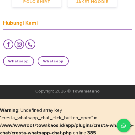
POLO SHIRT
JAKET HOODIE
Hubungi Kami
Whatsapp
Whatsapp
Copyright 2026 ©
Towamatano
Warning
: Undefined array key
"cresta_whatsapp_chat_click_button_open" in
/www/wwwroot/towakaos.id/app/plugins/cresta-whatsapp-
chat/cresta-whatsapp-chat.php
on line
385