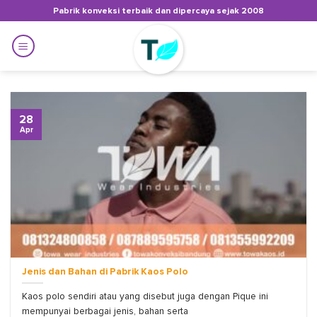
Skip
Pabrik konveksi terbaik dan dipercaya sejak 2008
to
content
28
Apr
Jenis dan Bahan di Pabrik Kaos Polo
Kaos polo sendiri atau yang disebut juga dengan Pique ini
mempunyai berbagai jenis, bahan serta