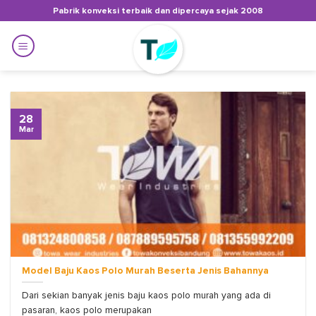
Skip
Pabrik konveksi terbaik dan dipercaya sejak 2008
to
content
28
Mar
Model Baju Kaos Polo Murah Beserta Jenis Bahannya
Dari sekian banyak jenis baju kaos polo murah yang ada di
pasaran, kaos polo merupakan