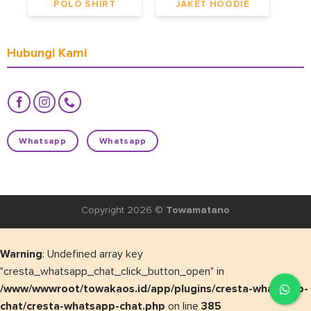
POLO SHIRT
JAKET HOODIE
Hubungi Kami
Whatsapp
Whatsapp
Copyright 2026 ©
Towamatano
Warning
: Undefined array key
"cresta_whatsapp_chat_click_button_open" in
/www/wwwroot/towakaos.id/app/plugins/cresta-whatsapp-
chat/cresta-whatsapp-chat.php
on line
385