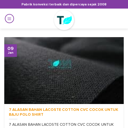
Skip
Pabrik konveksi terbaik dan dipercaya sejak 2008
to
content
09
Jan
7 ALASAN BAHAN LACOSTE COTTON CVC COCOK UNTUK
BAJU POLO SHIRT
7 ALASAN BAHAN LACOSTE COTTON CVC COCOK UNTUK