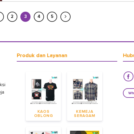
2
3
4
5
Produk dan Layanan
Hub
ksi
eja
Wh
KAOS
KEMEJA
OBLONG
SERAGAM