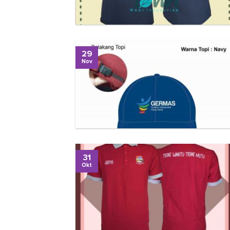
29
Nov
31
Okt