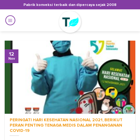
Skip
Pabrik konveksi terbaik dan dipercaya sejak 2008
to
content
12
Nov
PERINGATI HARI KESEHATAN NASIONAL 2021, BERIKUT
PERAN PENTING TENAGA MEDIS DALAM PENANGANAN
COVID-19