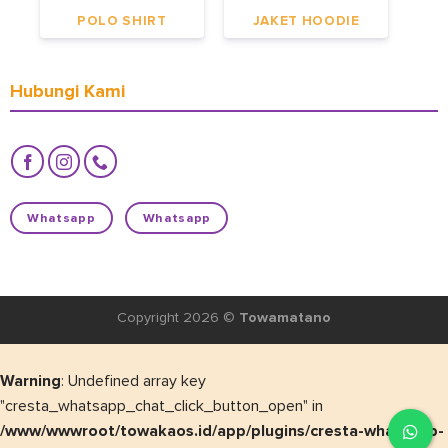
POLO SHIRT
JAKET HOODIE
Hubungi Kami
Whatsapp
Whatsapp
Copyright 2026 ©
Towamatano
Warning
: Undefined array key
"cresta_whatsapp_chat_click_button_open" in
/www/wwwroot/towakaos.id/app/plugins/cresta-whatsapp-