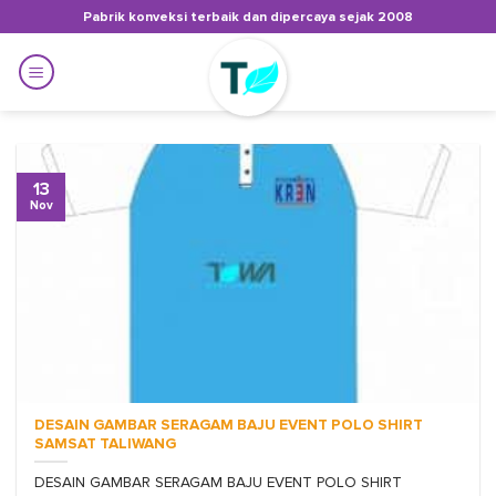
Skip
Pabrik konveksi terbaik dan dipercaya sejak 2008
to
content
13
Nov
DESAIN GAMBAR SERAGAM BAJU EVENT POLO SHIRT
SAMSAT TALIWANG
DESAIN GAMBAR SERAGAM BAJU EVENT POLO SHIRT