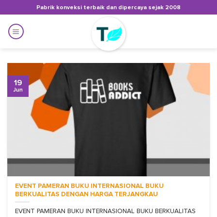
Skip
Pabrik konveksi terbaik dan dipercaya sejak 2008
to
content
19
Jun
EVENT PAMERAN BUKU INTERNASIONAL BUKU
BERKUALITAS DENGAN HARGA TERJANGKAU
EVENT PAMERAN BUKU INTERNASIONAL BUKU BERKUALITAS