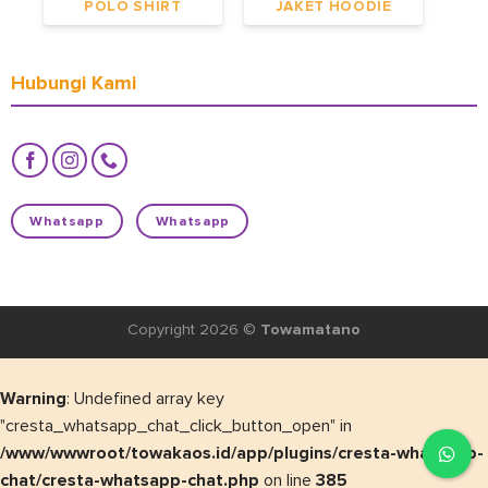
POLO SHIRT
JAKET HOODIE
Hubungi Kami
Whatsapp
Whatsapp
Copyright 2026 ©
Towamatano
Warning
: Undefined array key
"cresta_whatsapp_chat_click_button_open" in
/www/wwwroot/towakaos.id/app/plugins/cresta-whatsapp-
chat/cresta-whatsapp-chat.php
on line
385