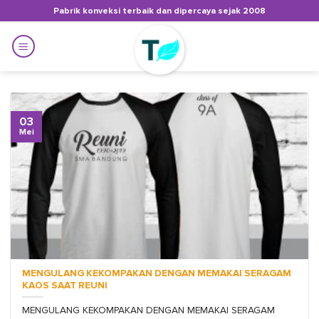
Skip
Pabrik konveksi terbaik dan dipercaya sejak 2008
to
content
03
Mei
MENGULANG KEKOMPAKAN DENGAN MEMAKAI SERAGAM
KAOS SAAT REUNI
MENGULANG KEKOMPAKAN DENGAN MEMAKAI SERAGAM