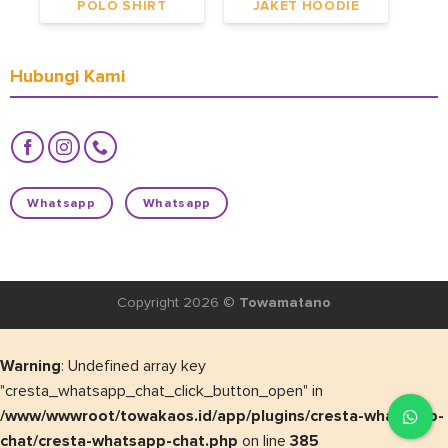
POLO SHIRT
JAKET HOODIE
Hubungi Kami
Whatsapp
Whatsapp
Copyright 2026 ©
Towamatano
Warning
: Undefined array key
"cresta_whatsapp_chat_click_button_open" in
/www/wwwroot/towakaos.id/app/plugins/cresta-whatsapp-
chat/cresta-whatsapp-chat.php
on line
385