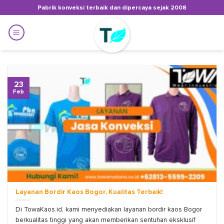
Skip
Pabrik konveksi terbaik dan dipercaya sejak 2008
to
content
23
Feb
Layanan Bordir Kaos Bogor, Kualitas Terbaik!
Di TowaKaos.id, kami menyediakan layanan bordir kaos Bogor
berkualitas tinggi yang akan memberikan sentuhan eksklusif