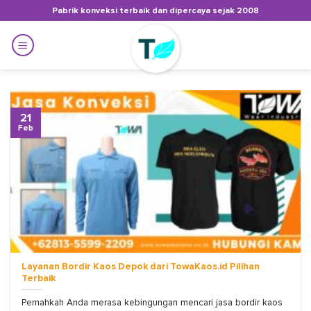
Skip
Pabrik konveksi terbaik dan dipercaya sejak 2008
to
content
21
Feb
Layanan Bordir Kaos Depok dari TowaKaos.id Pilihan
Terbaik
Pernahkah Anda merasa kebingungan mencari jasa bordir kaos