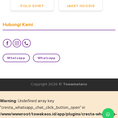
POLO SHIRT
JAKET HOODIE
Hubungi Kami
Whatsapp
Whatsapp
Copyright 2026 ©
Towamatano
Warning
: Undefined array key
"cresta_whatsapp_chat_click_button_open" in
/www/wwwroot/towakaos.id/app/plugins/cresta-whatsapp-