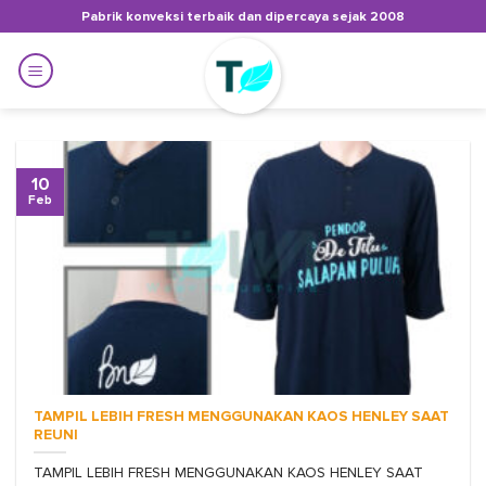
Skip
Pabrik konveksi terbaik dan dipercaya sejak 2008
to
content
10
Feb
TAMPIL LEBIH FRESH MENGGUNAKAN KAOS HENLEY SAAT
REUNI
TAMPIL LEBIH FRESH MENGGUNAKAN KAOS HENLEY SAAT