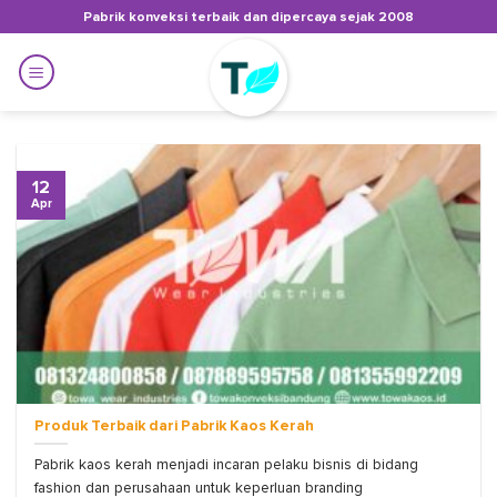
Skip
Pabrik konveksi terbaik dan dipercaya sejak 2008
to
content
12
Apr
Produk Terbaik dari Pabrik Kaos Kerah
Pabrik kaos kerah menjadi incaran pelaku bisnis di bidang
fashion dan perusahaan untuk keperluan branding