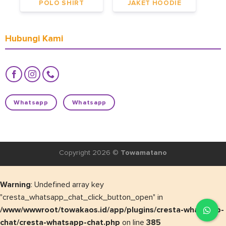
POLO SHIRT
JAKET HOODIE
Hubungi Kami
Whatsapp
Whatsapp
Copyright 2026 ©
Towamatano
Warning
: Undefined array key
"cresta_whatsapp_chat_click_button_open" in
/www/wwwroot/towakaos.id/app/plugins/cresta-whatsapp-
chat/cresta-whatsapp-chat.php
on line
385