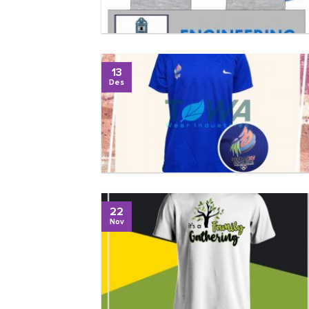
13
Des
22
Nov