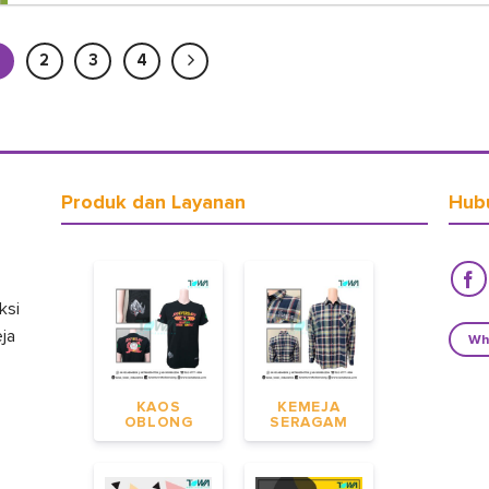
2
3
4
Produk dan Layanan
Hub
ksi
eja
Wh
KAOS
KEMEJA
OBLONG
SERAGAM