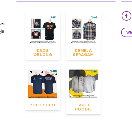
ksi
eja
Wh
KAOS
KEMEJA
OBLONG
SERAGAM
POLO SHIRT
JAKET
HOODIE