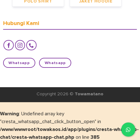
POLO SHIRT
JAKET HOODIE
Hubungi Kami
Whatsapp
Whatsapp
Copyright 2026 ©
Towamatano
Warning
: Undefined array key
"cresta_whatsapp_chat_click_button_open" in
/www/wwwroot/towakaos.id/app/plugins/cresta-whatsapp-
chat/cresta-whatsapp-chat.php
on line
385