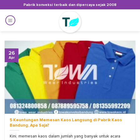
Skip
Pabrik konveksi terbaik dan dipercaya sejak 2008
to
content
26
Apr
5 Keuntungan Memesan Kaos Langsung di Pabrik Kaos
Bandung, Apa Saja?
Kini, memesan kaos dalam jumlah yang banyak untuk acara