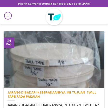
Skip
Pabrik konveksi terbaik dan dipercaya sejak 2008
to
content
21
Feb
JARANG DISADARI KEBERADAANNYA, INI TUJUAN TWILL
TAPE PADA PAKAIAN
JARANG DISADARI KEBERADAANNYA, INI TUJUAN TWILL TAPE