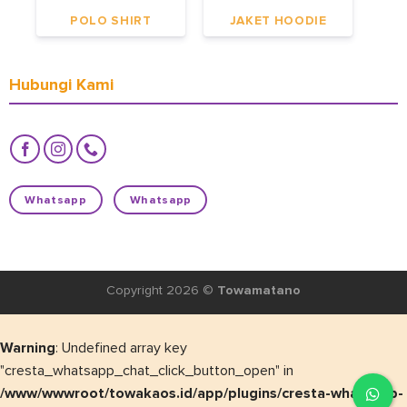
POLO SHIRT
JAKET HOODIE
Hubungi Kami
Whatsapp
Whatsapp
Copyright 2026 ©
Towamatano
Warning
: Undefined array key
"cresta_whatsapp_chat_click_button_open" in
/www/wwwroot/towakaos.id/app/plugins/cresta-whatsapp-