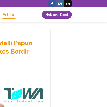
n
Artikel
Hubungi Kami
telli Papua
os Bordir