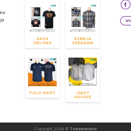
ksi
eja
Wh
KAOS
KEMEJA
OBLONG
SERAGAM
POLO SHIRT
JAKET
HOODIE
Copyright 2026 ©
Towamatano