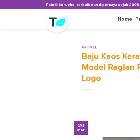
Skip
Pabrik konveksi terbaik dan dipercaya sejak 2008
to
content
Home
P
ARTIKEL
Baju Kaos Kera
Model Raglan 
Logo
20
Mar