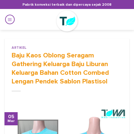
Skip
Pabrik konveksi terbaik dan dipercaya sejak 2008
to
content
ARTIKEL
Baju Kaos Oblong Seragam
Gathering Keluarga Baju Liburan
Keluarga Bahan Cotton Combed
Lengan Pendek Sablon Plastisol
05
Mar