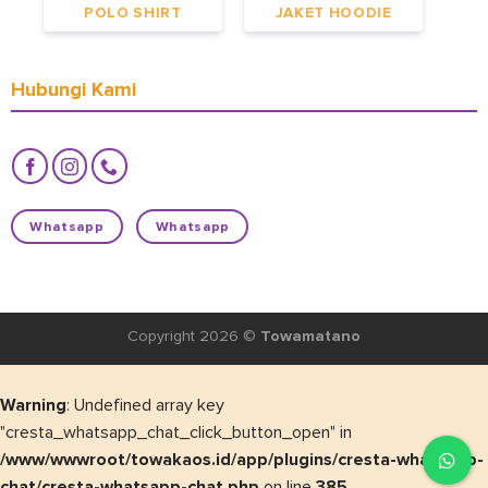
POLO SHIRT
JAKET HOODIE
Hubungi Kami
Whatsapp
Whatsapp
Copyright 2026 ©
Towamatano
Warning
: Undefined array key
"cresta_whatsapp_chat_click_button_open" in
/www/wwwroot/towakaos.id/app/plugins/cresta-whatsapp-
chat/cresta-whatsapp-chat.php
on line
385