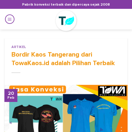
Skip
Pabrik konveksi terbaik dan dipercaya sejak 2008
to
content
ARTIKEL
Bordir Kaos Tangerang dari
TowaKaos.id adalah Pilihan Terbaik
20
Feb