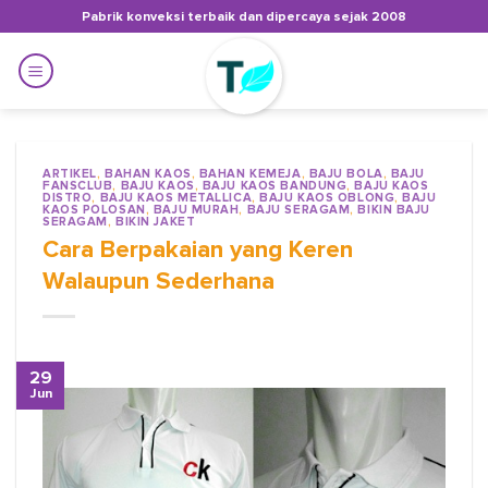
Skip
Pabrik konveksi terbaik dan dipercaya sejak 2008
to
content
ARTIKEL
,
BAHAN KAOS
,
BAHAN KEMEJA
,
BAJU BOLA
,
BAJU
FANSCLUB
,
BAJU KAOS
,
BAJU KAOS BANDUNG
,
BAJU KAOS
DISTRO
,
BAJU KAOS METALLICA
,
BAJU KAOS OBLONG
,
BAJU
KAOS POLOSAN
,
BAJU MURAH
,
BAJU SERAGAM
,
BIKIN BAJU
SERAGAM
,
BIKIN JAKET
Cara Berpakaian yang Keren
Walaupun Sederhana
29
Jun