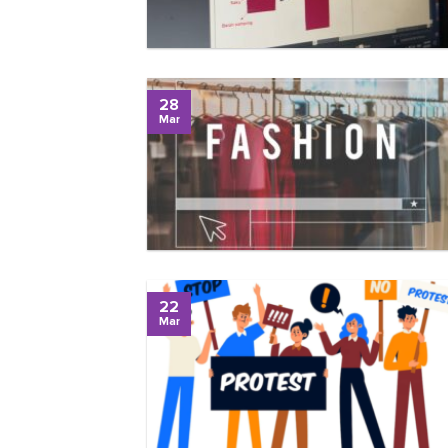
28
Mar
22
Mar