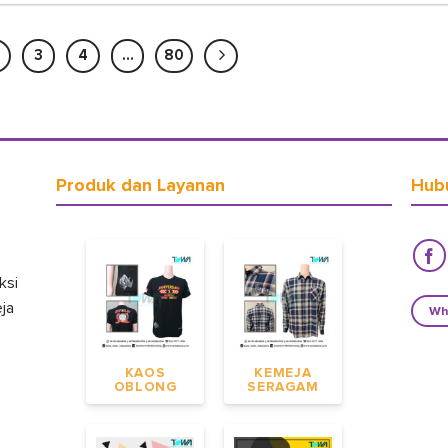
3
4
…
80
Produk dan Layanan
Hub
ksi
eja
Wh
KAOS
KEMEJA
OBLONG
SERAGAM