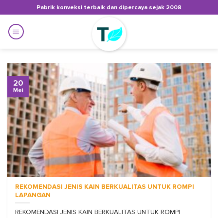
Skip
Pabrik konveksi terbaik dan dipercaya sejak 2008
to
content
20
Mei
REKOMENDASI JENIS KAIN BERKUALITAS UNTUK ROMPI
LAPANGAN
REKOMENDASI JENIS KAIN BERKUALITAS UNTUK ROMPI