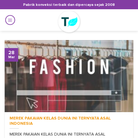
Skip
Pabrik konveksi terbaik dan dipercaya sejak 2008
to
content
28
Mar
MEREK PAKAIAN KELAS DUNIA INI TERNYATA ASAL
INDONESIA
MEREK PAKAIAN KELAS DUNIA INI TERNYATA ASAL