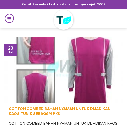
Skip
Pabrik konveksi terbaik dan dipercaya sejak 2008
to
content
23
Jul
COTTON COMBED BAHAN NYAMAN UNTUK DIJADIKAN
KAOS TUNIK SERAGAM PKK
COTTON COMBED BAHAN NYAMAN UNTUK DIJADIKAN KAOS