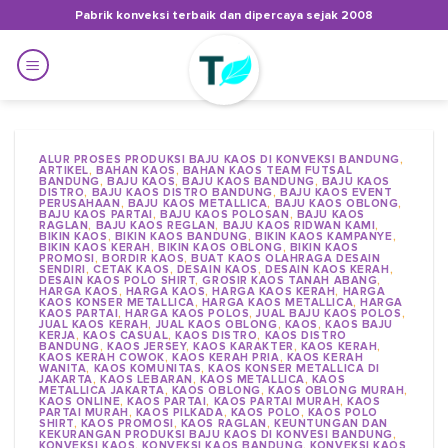
Skip
Pabrik konveksi terbaik dan dipercaya sejak 2008
to
content
ALUR PROSES PRODUKSI BAJU KAOS DI KONVEKSI BANDUNG
,
ARTIKEL
,
BAHAN KAOS
,
BAHAN KAOS TEAM FUTSAL
BANDUNG
,
BAJU KAOS
,
BAJU KAOS BANDUNG
,
BAJU KAOS
DISTRO
,
BAJU KAOS DISTRO BANDUNG
,
BAJU KAOS EVENT
PERUSAHAAN
,
BAJU KAOS METALLICA
,
BAJU KAOS OBLONG
,
BAJU KAOS PARTAI
,
BAJU KAOS POLOSAN
,
BAJU KAOS
RAGLAN
,
BAJU KAOS REGLAN
,
BAJU KAOS RIDWAN KAMI
,
BIKIN KAOS
,
BIKIN KAOS BANDUNG
,
BIKIN KAOS KAMPANYE
,
BIKIN KAOS KERAH
,
BIKIN KAOS OBLONG
,
BIKIN KAOS
PROMOSI
,
BORDIR KAOS
,
BUAT KAOS OLAHRAGA DESAIN
SENDIRI
,
CETAK KAOS
,
DESAIN KAOS
,
DESAIN KAOS KERAH
,
DESAIN KAOS POLO SHIRT
,
GROSIR KAOS TANAH ABANG
,
HARGA KAOS
,
HARGA KAOS
,
HARGA KAOS KERAH
,
HARGA
KAOS KONSER METALLICA
,
HARGA KAOS METALLICA
,
HARGA
KAOS PARTAI
,
HARGA KAOS POLOS
,
JUAL BAJU KAOS POLOS
,
JUAL KAOS KERAH
,
JUAL KAOS OBLONG
,
KAOS
,
KAOS BAJU
KERJA
,
KAOS CASUAL
,
KAOS DISTRO
,
KAOS DISTRO
BANDUNG
,
KAOS JERSEY
,
KAOS KARAKTER
,
KAOS KERAH
,
KAOS KERAH COWOK
,
KAOS KERAH PRIA
,
KAOS KERAH
WANITA
,
KAOS KOMUNITAS
,
KAOS KONSER METALLICA DI
JAKARTA
,
KAOS LEBARAN
,
KAOS METALLICA
,
KAOS
METALLICA JAKARTA
,
KAOS OBLONG
,
KAOS OBLONG MURAH
,
KAOS ONLINE
,
KAOS PARTAI
,
KAOS PARTAI MURAH
,
KAOS
PARTAI MURAH
,
KAOS PILKADA
,
KAOS POLO
,
KAOS POLO
SHIRT
,
KAOS PROMOSI
,
KAOS RAGLAN
,
KEUNTUNGAN DAN
KEKURANGAN PRODUKSI BAJU KAOS DI KONVESI BANDUNG
,
KONVEKSI KAOS
,
KONVEKSI KAOS BANDUNG
,
KONVEKSI KAOS