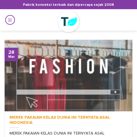
Skip
Pabrik konveksi terbaik dan dipercaya sejak 2008
to
content
28
Mar
MEREK PAKAIAN KELAS DUNIA INI TERNYATA ASAL
INDONESIA
MEREK PAKAIAN KELAS DUNIA INI TERNYATA ASAL