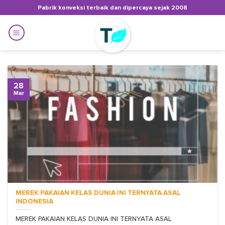
Skip
Pabrik konveksi terbaik dan dipercaya sejak 2008
to
content
28
Mar
MEREK PAKAIAN KELAS DUNIA INI TERNYATA ASAL
INDONESIA
MEREK PAKAIAN KELAS DUNIA INI TERNYATA ASAL