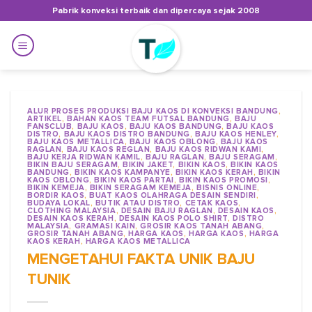
Skip
Pabrik konveksi terbaik dan dipercaya sejak 2008
to
content
ALUR PROSES PRODUKSI BAJU KAOS DI KONVEKSI BANDUNG
,
ARTIKEL
,
BAHAN KAOS TEAM FUTSAL BANDUNG
,
BAJU
FANSCLUB
,
BAJU KAOS
,
BAJU KAOS BANDUNG
,
BAJU KAOS
DISTRO
,
BAJU KAOS DISTRO BANDUNG
,
BAJU KAOS HENLEY
,
BAJU KAOS METALLICA
,
BAJU KAOS OBLONG
,
BAJU KAOS
RAGLAN
,
BAJU KAOS REGLAN
,
BAJU KAOS RIDWAN KAMI
,
BAJU KERJA RIDWAN KAMIL
,
BAJU RAGLAN
,
BAJU SERAGAM
,
BIKIN BAJU SERAGAM
,
BIKIN JAKET
,
BIKIN KAOS
,
BIKIN KAOS
BANDUNG
,
BIKIN KAOS KAMPANYE
,
BIKIN KAOS KERAH
,
BIKIN
KAOS OBLONG
,
BIKIN KAOS PARTAI
,
BIKIN KAOS PROMOSI
,
BIKIN KEMEJA
,
BIKIN SERAGAM KEMEJA
,
BISNIS ONLINE
,
BORDIR KAOS
,
BUAT KAOS OLAHRAGA DESAIN SENDIRI
,
BUDAYA LOKAL
,
BUTIK ATAU DISTRO
,
CETAK KAOS
,
CLOTHING MALAYSIA
,
DESAIN BAJU RAGLAN
,
DESAIN KAOS
,
DESAIN KAOS KERAH
,
DESAIN KAOS POLO SHIRT
,
DISTRO
MALAYSIA
,
GRAMASI KAIN
,
GROSIR KAOS TANAH ABANG
,
GROSIR TANAH ABANG
,
HARGA KAOS
,
HARGA KAOS
,
HARGA
KAOS KERAH
,
HARGA KAOS METALLICA
MENGETAHUI FAKTA UNIK BAJU
TUNIK