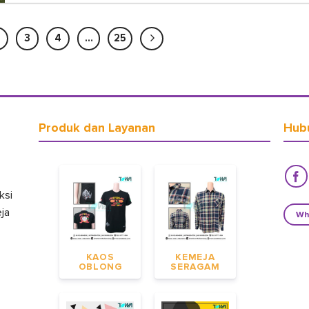
3
4
…
25
Produk dan Layanan
Hub
ksi
eja
Wh
KAOS
KEMEJA
OBLONG
SERAGAM