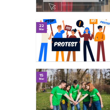
22
Mar
15
Mar