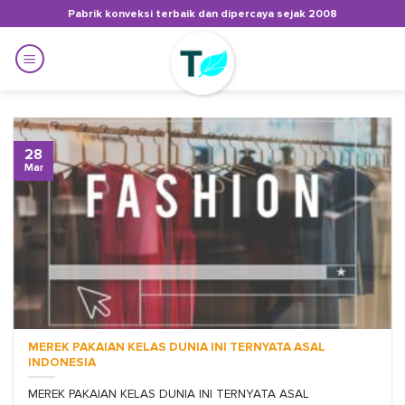
Skip
Pabrik konveksi terbaik dan dipercaya sejak 2008
to
content
28
Mar
MEREK PAKAIAN KELAS DUNIA INI TERNYATA ASAL
INDONESIA
MEREK PAKAIAN KELAS DUNIA INI TERNYATA ASAL