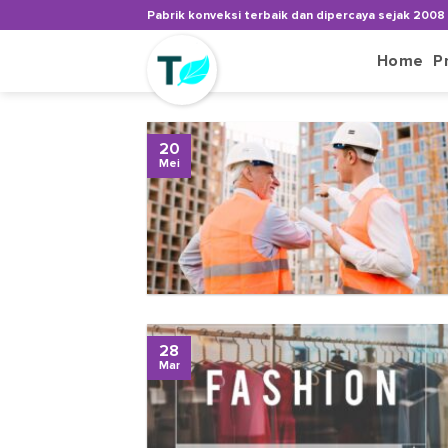
Skip
Pabrik konveksi terbaik dan dipercaya sejak 2008
to
content
Home
P
20
Mei
28
Mar