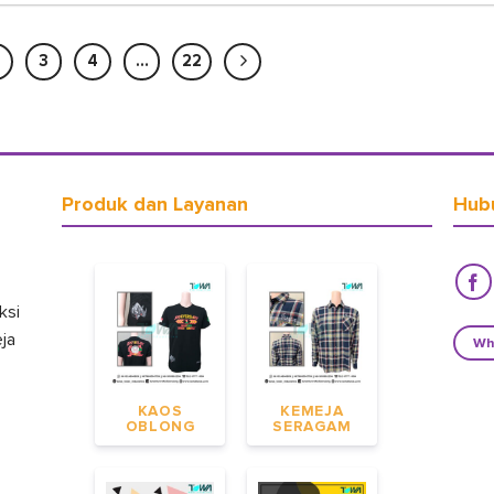
3
4
…
22
Produk dan Layanan
Hub
ksi
eja
Wh
KAOS
KEMEJA
OBLONG
SERAGAM