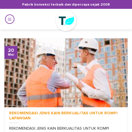
Skip
Pabrik konveksi terbaik dan dipercaya sejak 2008
to
content
20
Mei
REKOMENDASI JENIS KAIN BERKUALITAS UNTUK ROMPI
LAPANGAN
REKOMENDASI JENIS KAIN BERKUALITAS UNTUK ROMPI