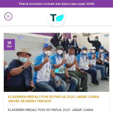
Skip
Pabrik konveksi terbaik dan dipercaya sejak 2008
to
content
18
Okt
KLASEMEN MEDALI PON XX PAPUA 2021: JABAR JUARA
UMUM, SEJARAH TERUKIR
KLASEMEN MEDALI PON XX PAPUA 2021: JABAR JUARA