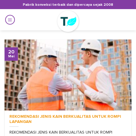
Skip
Pabrik konveksi terbaik dan dipercaya sejak 2008
to
content
20
Mei
REKOMENDASI JENIS KAIN BERKUALITAS UNTUK ROMPI
LAPANGAN
REKOMENDASI JENIS KAIN BERKUALITAS UNTUK ROMPI