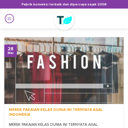
Skip
Pabrik konveksi terbaik dan dipercaya sejak 2008
to
content
28
Mar
MEREK PAKAIAN KELAS DUNIA INI TERNYATA ASAL
INDONESIA
MEREK PAKAIAN KELAS DUNIA INI TERNYATA ASAL