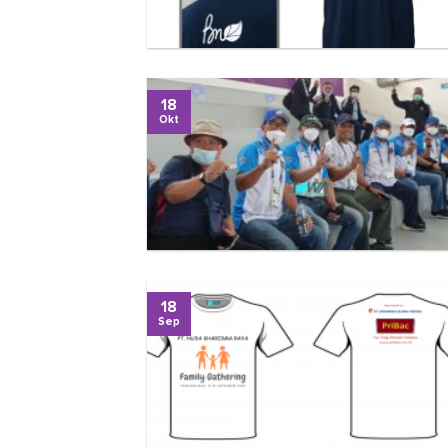
18
Okt
18
Sep