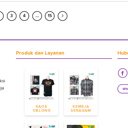
2
3
4
…
15
Produk dan Layanan
Hub
ksi
eja
Wh
KAOS
KEMEJA
OBLONG
SERAGAM