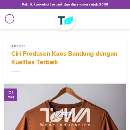
Skip
Pabrik konveksi terbaik dan dipercaya sejak 2008
to
content
ARTIKEL
Ciri Produsen Kaos Bandung dengan
Kualitas Terbaik
01
Mei