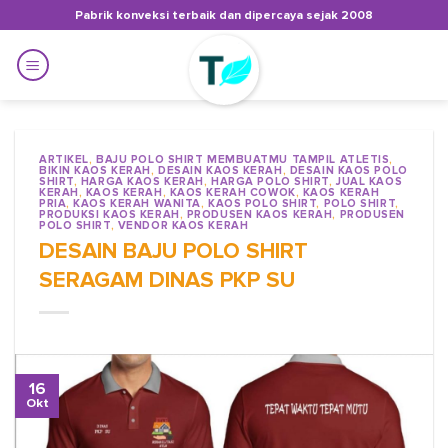
Skip
Pabrik konveksi terbaik dan dipercaya sejak 2008
to
content
ARTIKEL
,
BAJU POLO SHIRT MEMBUATMU TAMPIL ATLETIS
,
BIKIN KAOS KERAH
,
DESAIN KAOS KERAH
,
DESAIN KAOS POLO
SHIRT
,
HARGA KAOS KERAH
,
HARGA POLO SHIRT
,
JUAL KAOS
KERAH
,
KAOS KERAH
,
KAOS KERAH COWOK
,
KAOS KERAH
PRIA
,
KAOS KERAH WANITA
,
KAOS POLO SHIRT
,
POLO SHIRT
,
PRODUKSI KAOS KERAH
,
PRODUSEN KAOS KERAH
,
PRODUSEN
POLO SHIRT
,
VENDOR KAOS KERAH
DESAIN BAJU POLO SHIRT
SERAGAM DINAS PKP SU
16
Okt