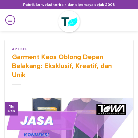
Skip
Pabrik konveksi terbaik dan dipercaya sejak 2008
to
content
ARTIKEL
Garment Kaos Oblong Depan
Belakang: Eksklusif, Kreatif, dan
Unik
15
Des