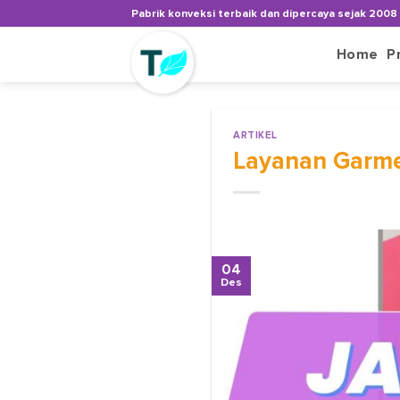
Skip
Pabrik konveksi terbaik dan dipercaya sejak 2008
to
content
Home
P
ARTIKEL
Layanan Garme
04
Des