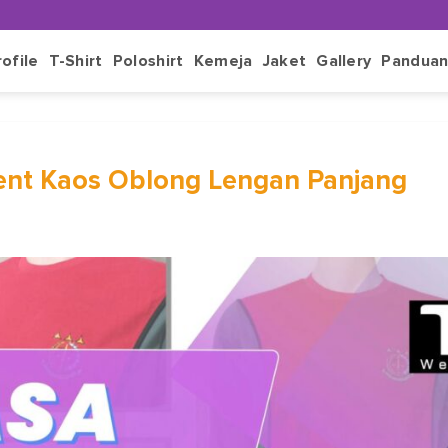
rofile
T-Shirt
Poloshirt
Kemeja
Jaket
Gallery
Pandua
nt Kaos Oblong Lengan Panjang