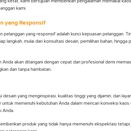
ang ketat, kami bertujuan memberikan pengalaman memakai kaos
langgan kami.
n yang Responsif
n pelanggan yang responsif adalah kunci kepuasan pelanggan. Tim
 langkah, mulai dari konsultasi desain, pemilihan bahan, hingg
n Anda akan ditangani dengan cepat dan profesional demi mema
gkan dan tanpa hambatan.
 desain yang menginspirasi, kualitas tinggi yang dijamin, dan lay
dir untuk memenuhi kebutuhan Anda dalam mencari konveksi kaos 
i Anda.
emberikan produk yang tidak hanya memenuhi ekspektasi tetapi