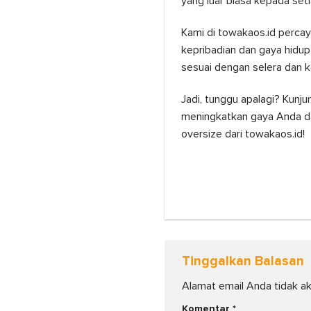
yang luar biasa kepada set
Kami di towakaos.id percay
kepribadian dan gaya hidu
sesuai dengan selera dan
Jadi, tunggu apalagi? Kunj
meningkatkan gaya Anda da
oversize dari towakaos.id!
Tinggalkan Balasan
Alamat email Anda tidak ak
Komentar
*