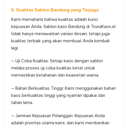
5. Kualitas Sablon Bandung yang Terjaga
Kami memahami bahwa kualitas adalah kunci
kepuasan Anda. Sablon kaos Bandung di TowaKaos.id
tidak hanya menawarkan variasi desain, tetapi juga
kualitas terbaik yang akan membuat Anda kembali
lagi.
– Uji Coba Kualitas: Setiap kaos dengan sablon
melalui proses uji coba kualitas ketat untuk
memastikan ketahanan dan keawetan warna.
– Bahan Berkualitas Tinggi: Kami menggunakan bahan
kaos berkualitas tinggi yang nyaman dipakai dan
tahan lama.
– Jaminan Kepuasan Pelanggan: Kepuasan Anda
adalah prioritas utama kami, dan kami memberikan