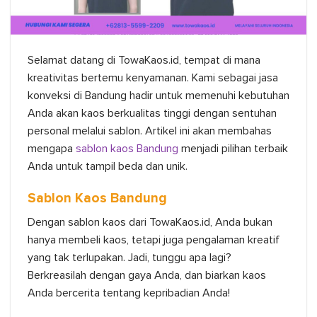
Selamat datang di TowaKaos.id, tempat di mana
kreativitas bertemu kenyamanan. Kami sebagai jasa
konveksi di Bandung hadir untuk memenuhi kebutuhan
Anda akan kaos berkualitas tinggi dengan sentuhan
personal melalui sablon. Artikel ini akan membahas
mengapa
sablon kaos Bandung
menjadi pilihan terbaik
Anda untuk tampil beda dan unik.
Sablon Kaos Bandung
Dengan sablon kaos dari TowaKaos.id, Anda bukan
hanya membeli kaos, tetapi juga pengalaman kreatif
yang tak terlupakan. Jadi, tunggu apa lagi?
Berkreasilah dengan gaya Anda, dan biarkan kaos
Anda bercerita tentang kepribadian Anda!