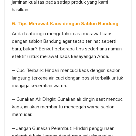
jaminan kualitas pada setiap produk yang kami
hasilkan.
6. Tips Merawat Kaos dengan Sablon Bandung
Anda tentu ingin mengetahui cara merawat kaos
dengan sablon Bandung agar tetap terlihat seperti
baru, bukan? Berikut beberapa tips sederhana namun
efektif untuk merawat kaos kesayangan Anda.
– Cuci Terbalik: Hindari mencuci kaos dengan sablon
langsung terkena air, cuci dengan posisi terbalik untuk
menjaga kecerahan warna.
– Gunakan Air Dingin: Gunakan air dingin saat mencuci
kaos, ini akan membantu mencegah warna sablon
memudar.
– Jangan Gunakan Pelembut: Hindari penggunaan