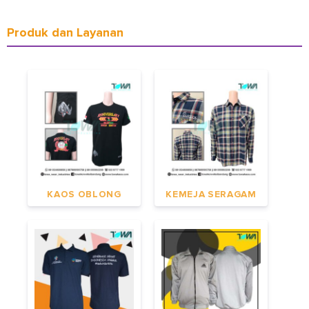
Produk dan Layanan
KAOS OBLONG
KEMEJA SERAGAM