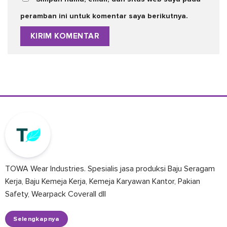
peramban ini untuk komentar saya berikutnya.
TOWA Wear Industries. Spesialis jasa produksi Baju Seragam
Kerja, Baju Kemeja Kerja, Kemeja Karyawan Kantor, Pakian
Safety, Wearpack Coverall dll
Selengkapnya