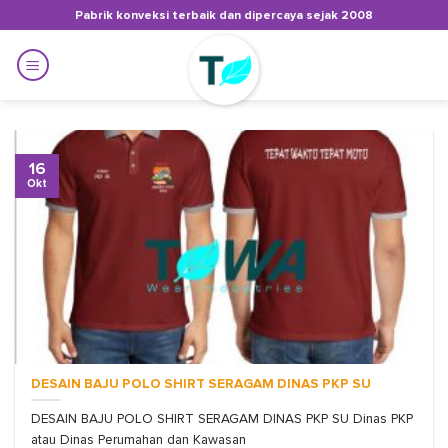
Skip
Pabrik konveksi terbaik dan dipercaya sejak 2008
to
content
16
Okt
DESAIN BAJU POLO SHIRT SERAGAM DINAS PKP SU
DESAIN BAJU POLO SHIRT SERAGAM DINAS PKP SU Dinas PKP
atau Dinas Perumahan dan Kawasan