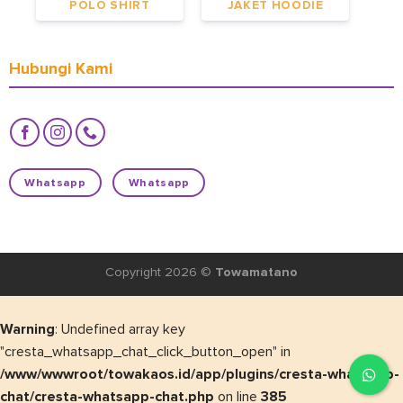
POLO SHIRT
JAKET HOODIE
Hubungi Kami
Whatsapp
Whatsapp
Copyright 2026 ©
Towamatano
Warning
: Undefined array key
"cresta_whatsapp_chat_click_button_open" in
/www/wwwroot/towakaos.id/app/plugins/cresta-whatsapp-
chat/cresta-whatsapp-chat.php
on line
385