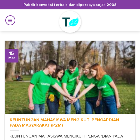
Skip
Pabrik konveksi terbaik dan dipercaya sejak 2008
to
content
15
Mar
KEUNTUNGAN MAHASISWA MENGIKUTI PENGAPDIAN
PADA MASYARAKAT (P2M)
KEUNTUNGAN MAHASISWA MENGIKUTI PENGAPDIAN PADA