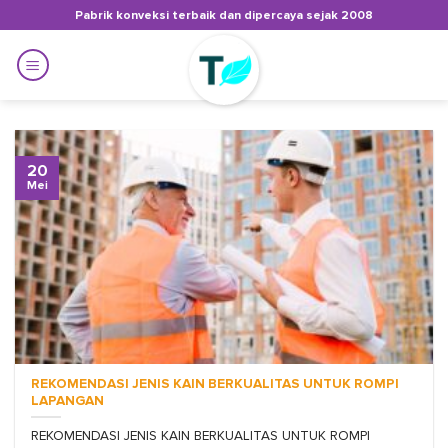
Skip
Pabrik konveksi terbaik dan dipercaya sejak 2008
to
content
20
Mei
REKOMENDASI JENIS KAIN BERKUALITAS UNTUK ROMPI
LAPANGAN
REKOMENDASI JENIS KAIN BERKUALITAS UNTUK ROMPI