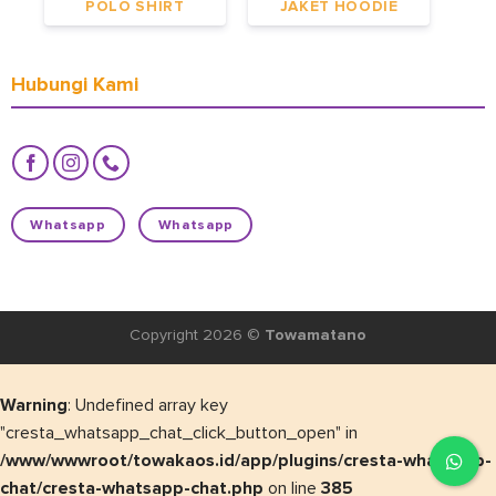
POLO SHIRT
JAKET HOODIE
Hubungi Kami
Whatsapp
Whatsapp
Copyright 2026 ©
Towamatano
Warning
: Undefined array key
"cresta_whatsapp_chat_click_button_open" in
/www/wwwroot/towakaos.id/app/plugins/cresta-whatsapp-
chat/cresta-whatsapp-chat.php
on line
385