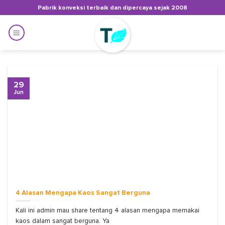
Skip
Pabrik konveksi terbaik dan dipercaya sejak 2008
to
content
29
Jun
4 Alasan Mengapa Kaos Sangat Berguna
Kali ini admin mau share tentang 4 alasan mengapa memakai
kaos dalam sangat berguna. Ya